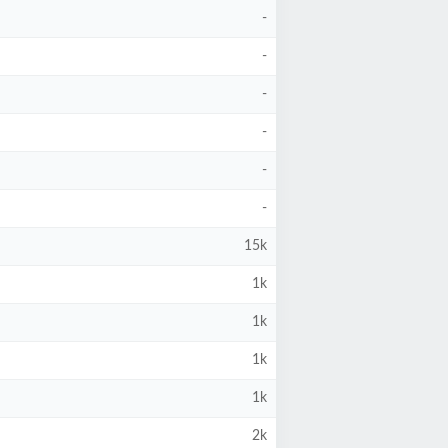
-
-
-
-
-
-
15k
1k
1k
1k
1k
2k