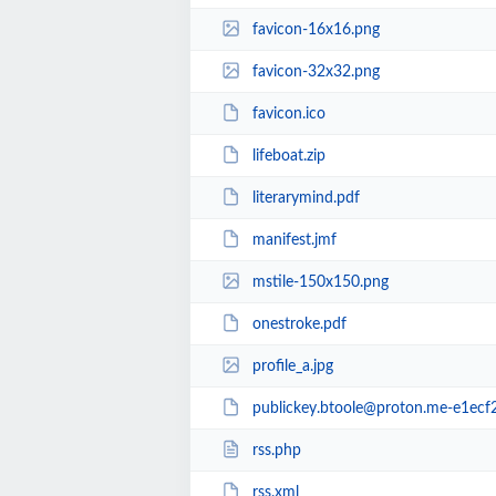
favicon-16x16.png
favicon-32x32.png
favicon.ico
lifeboat.zip
literarymind.pdf
manifest.jmf
mstile-150x150.png
onestroke.pdf
profile_a.jpg
publickey.btoole@proton.me-e1ecf26c256b
rss.php
rss.xml